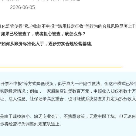
2026-06-05
息化监管使得“私户收款不申报”“滥用核定征收”等行为的合规风险显著上
：
如果已经被查了，或者担心被查，该怎么办？
户如何从账务标准化入手，逐步夯实合规经营基础。
“不开票不申报”等方式降低税负，似乎成为一种隐性做法。但
这种模式已经
实际经营情况：例如，一家服装店进货数百万元，申报收入却仅有数十万
址、法人信息、社保记录高度重合，也可能被系统筛查并判定为拆分收入
是由于规模较小、缺乏专业会计、不熟悉政策，无意中踩了坑。但无论何
步将经营行为调整到规范轨道上。