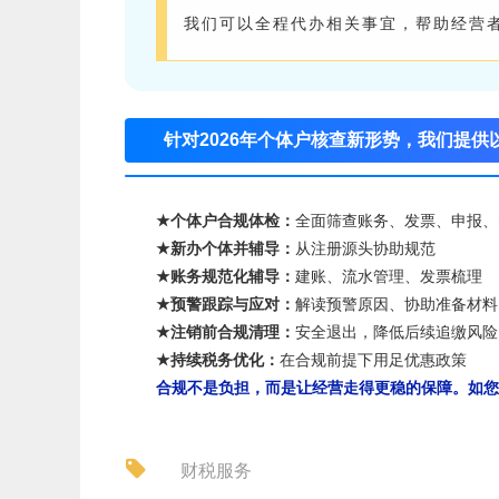
我们可以全程代办相关事宜，帮助经营
针对2026年个体户核查新形势，我们提供
★
个体户合规体检：
全面筛查账务、发票、申报、
★
新办个体
并
辅导：
从注册源头协助规范
★
账务规范化辅导：
建账、流水管理、发票梳理
★
预警跟踪与应对：
解读预警原因、协助准备材料
★
注销前合规清理：
安全退出，降低后续追缴风险
★
持续税务优化：
在合规前提下用足优惠政策
合规不是负担，而是让经营走得更稳的保障。如您
财税服务