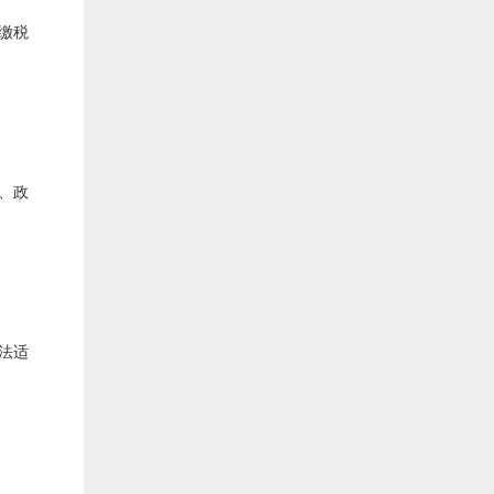
缴税
、政
法适