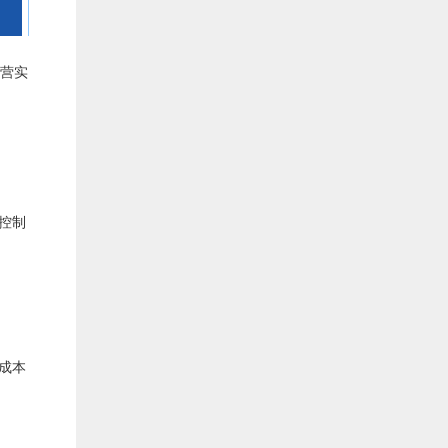
营实
控制
成本