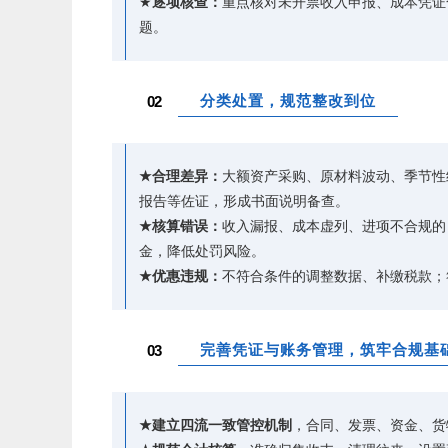
★
逐项核查：
重点核对未开票收入申报、成本凭证
题。
分类处置，规范整改到位
02
★
合理差异：
大额资产采购、原材料波动、季节性
报告等佐证，形成书面说明备查。
★
核算错误：
收入漏报、成本虚列、进项不合规的
金，降低处罚风险。
★
优惠违规：
不符合条件的调整数据、补缴税款；
完善凭证与账务管理，筑牢合规基
03
★
建立四流一致管控机制
，合同、发票、资金、货