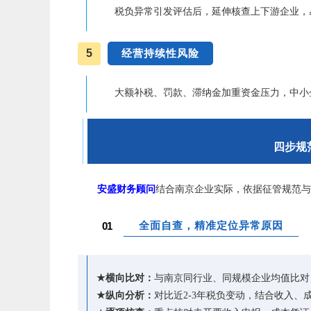
税负异常引发评估后，延伸核查上下游企业，
5
经营持续性风险
大额补税、罚款、滞纳金加重资金压力，中小
四步规
安盛财务顾问
结合南京企业实际，依据征管规范与
全面自查，精准定位异常原因
01
★
横向比对：
与南京同行业、同规模企业均值比对
★
纵向分析：
对比近2-3年税负变动，结合收入、