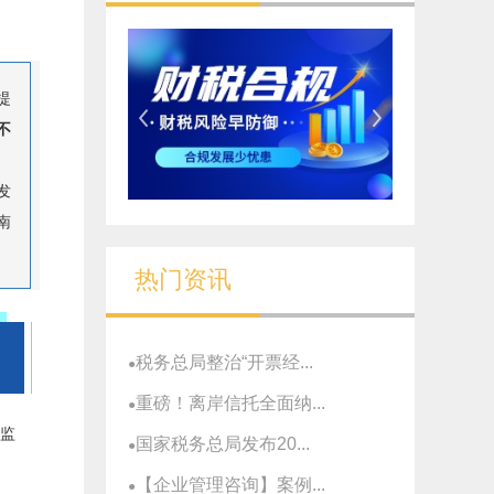
提
不
发
南
热门资讯
税务总局整治“开票经...
●
重磅！离岸信托全面纳...
●
化监
国家税务总局发布20...
●
【企业管理咨询】案例...
●